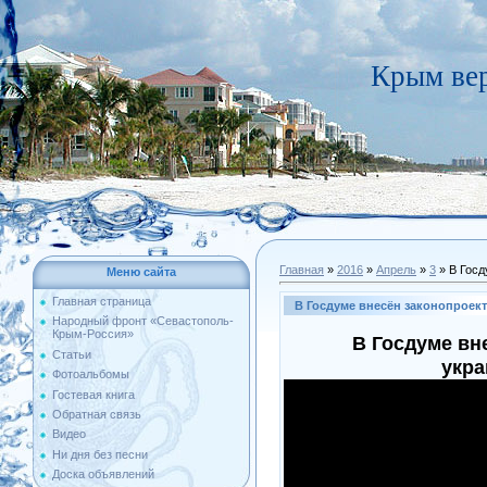
Крым вер
Главная
»
2016
»
Апрель
»
3
» В Госд
Меню сайта
Главная страница
В Госдуме внесён законопроек
Народный фронт «Севастополь-
Крым-Россия»
В Госдуме вн
Статьи
укра
Фотоальбомы
Гостевая книга
Обратная связь
Видео
Ни дня без песни
Доска объявлений