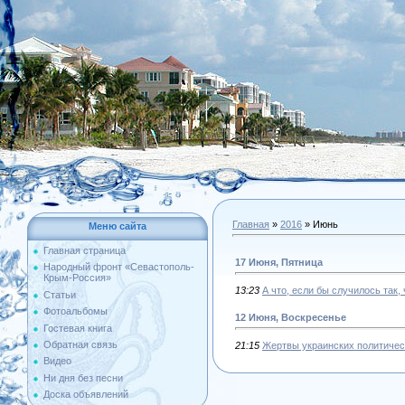
Главная
»
2016
»
Июнь
Меню сайта
Главная страница
17 Июня, Пятница
Народный фронт «Севастополь-
Крым-Россия»
13:23
А что, если бы случилось так
Статьи
Фотоальбомы
12 Июня, Воскресенье
Гостевая книга
Обратная связь
21:15
Жертвы украинских политичес
Видео
Ни дня без песни
Доска объявлений