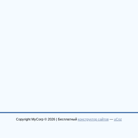
Copyright MyCorp © 2026
|
Бесплатный
конструктор сайтов
—
uCoz