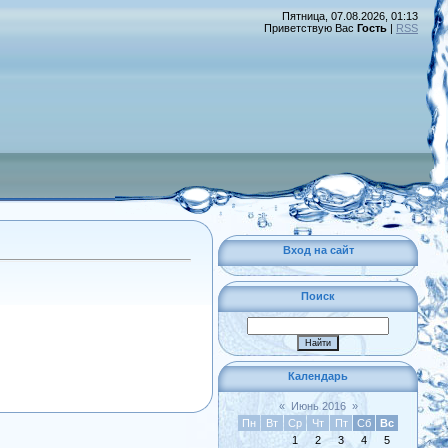
Пятница, 07.08.2026, 01:13
Приветствую Вас
Гость
|
RSS
Вход на сайт
Поиск
Календарь
«
Июнь 2016
»
Пн
Вт
Ср
Чт
Пт
Сб
Вс
1
2
3
4
5