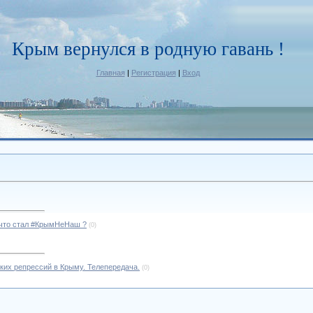
Крым вернулся в родную гавань !
Главная
|
Регистрация
|
Вход
, что стал #КрымНеНаш ?
(0)
ких репрессий в Крыму. Телепередача.
(0)