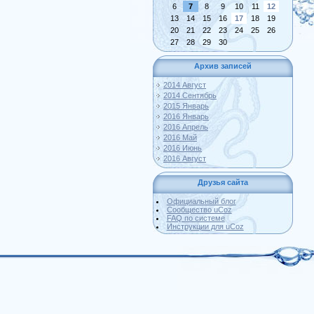
6
7
8
9
10
11
12
13
14
15
16
17
18
19
20
21
22
23
24
25
26
27
28
29
30
Архив записей
2014 Август
2014 Сентябрь
2015 Январь
2016 Январь
2016 Апрель
2016 Май
2016 Июнь
2016 Август
Друзья сайта
Официальный блог
Сообщество uCoz
FAQ по системе
Инструкции для uCoz