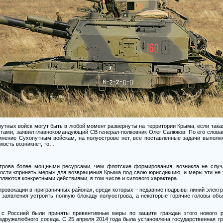
утных войск могут быть в любой момент развернуты на территории Крыма, если така
стами, заявил главнокомандующий СВ генерал-полковник Олег Салюков. По его слова
инение Сухопутным войскам, на полуострове нет, все поставленные задачи выполн
мость возникнет, то…
трова более мощными ресурсами, чем флотские формирования, возникла не случ
ности «принять меры» для возвращения Крыма под свою юрисдикцию, и меры эти не
ляются конкретными действиями, в том числе и силового характера.
ровокации в приграничных районах, среди которых – недавние подрывы линий электр
 заявления устроить полную блокаду полуострова, а некоторые горячие головы объ
с Россией были приняты превентивные меры по защите граждан этого нового р
едружелюбного соседа. С 25 апреля 2014 года была установлена государственная гр