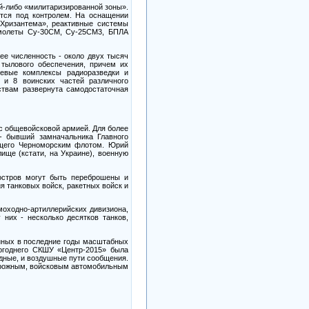
ой-либо «милитаризированной зоны».
ятся под контролем. На оснащении
«Хризантема», реактивные системы
самолеты Су-30СМ, Су-25СМ3, БПЛА
ее численность - около двух тысяч
 тылового обеспечения, причем их
левые комплексы радиоразведки и
 и 8 воинских частей различного
ствам развернута самодостаточная
с общевойсковой армией. Для более
- бывший замначальника Главного
ющего Черноморским флотом. Юрий
ще (кстати, на Украине), военную
уостров могут быть переброшены и
я танковых войск, ракетных войск и
моходно-артиллерийских дивизиона,
них - несколько десятков танков,
енных в последние годы масштабных
логоднего СКШУ «Центр-2015» была
одные, и воздушные пути сообщения.
дорожным, войсковым автомобильным