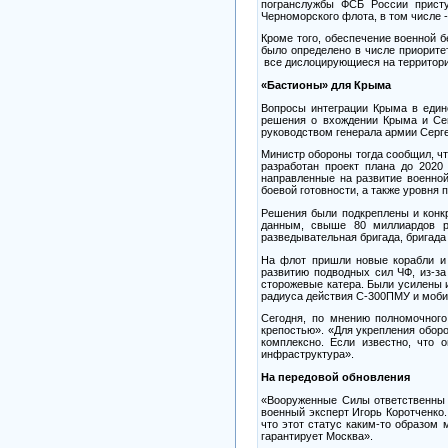
погранслужбы ФСБ России присту
Черноморского флота, в том числе -
Кроме того, обеспечение военной 
было определено в числе приорите
все дислоцирующиеся на территори
«Бастионы» для Крыма
Вопросы интеграции Крыма в едино
решения о вхождении Крыма и Сев
руководством генерала армии Серг
Министр обороны тогда сообщил, ч
разработан проект плана до 2020
направленные на развитие военно
боевой готовности, а также уровня 
Решения были подкреплены и конк
данным, свыше 80 миллиардов ру
разведывательная бригада, бригада
На флот пришли новые корабли и 
развитию подводных сил ЧФ, из-за
сторожевые катера. Были усилены 
радиуса действия С-300ПМУ и моби
Сегодня, по мнению полномочног
крепостью». «Для укрепления оборо
комплексно. Если известно, что 
инфраструктура».
На передовой обновления
«Вооруженные Силы ответственны з
военный эксперт Игорь Коротченко.
что этот статус каким-то образом
гарантирует Москва».