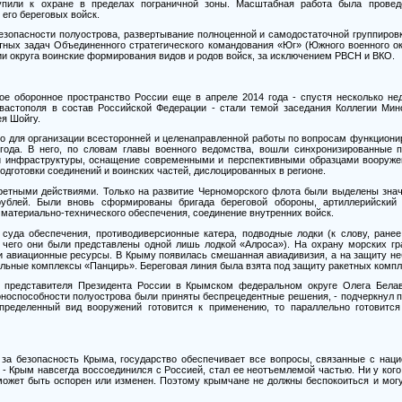
пили к охране в пределах пограничной зоны. Масштабная работа была провед
 его береговых войск.
безопасности полуострова, развертывание полноценной и самодостаточной группиров
тных задач Объединенного стратегического командования «Юг» (Южного военного ок
и округа воинские формирования видов и родов войск, за исключением РВСН и ВКО.
е оборонное пространство России еще в апреле 2014 года - спустя несколько нед
астополя в состав Российской Федерации - стали темой заседания Коллегии Мин
ея Шойгу.
то для организации всесторонней и целенаправленной работы по вопросам функциони
 года. В него, по словам главы военного ведомства, вошли синхронизированные 
й инфраструктуры, оснащение современными и перспективными образцами вооруже
подготовки соединений и воинских частей, дислоцированных в регионе.
ретными действиями. Только на развитие Черноморского флота были выделены знач
блей. Были вновь сформированы бригада береговой обороны, артиллерийский 
 материально-технического обеспечения, соединение внутренних войск.
суда обеспечения, противодиверсионные катера, подводные лодки (к слову, ранее
 чего они были представлены одной лишь лодкой «Алроса»). На охрану морских гр
и авиационные ресурсы. В Крыму появилась смешанная авиадивизия, а на защиту н
льные комплексы «Панцирь». Береговая линия была взята под защиту ракетных компл
о представителя Президента России в Крымском федеральном округе Олега Белав
носпособности полуострова были приняты беспрецедентные решения, - подчеркнул по
определенный вид вооружений готовится к применению, то параллельно готовитс
а безопасность Крыма, государство обеспечивает все вопросы, связанные с нацио
 - Крым навсегда воссоединился с Россией, стал ее неотъемлемой частью. Ни у ког
 может быть оспорен или изменен. Поэтому крымчане не должны беспокоиться и могу