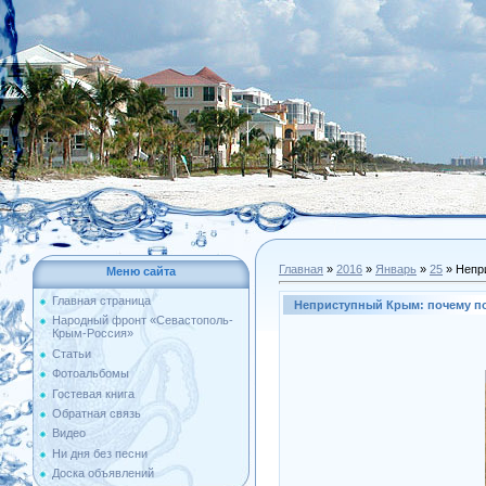
Главная
»
2016
»
Январь
»
25
» Непр
Меню сайта
Главная страница
Неприступный Крым: почему по
Народный фронт «Севастополь-
Крым-Россия»
Статьи
Фотоальбомы
Гостевая книга
Обратная связь
Видео
Ни дня без песни
Доска объявлений