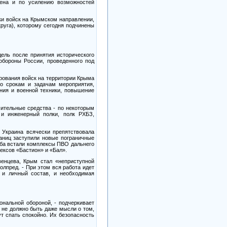
ена и по усилению возможностей
ки войск на Крымском направлении,
руга), которому сегодня подчинены
ель после принятия исторического
обороны России, проведенного под
рования войск на территории Крыма
по срокам и задачам мероприятия,
ния и военной техники, повышение
ительные средства - по некоторым
и инженерный полки, полк РХБЗ,
 Украина всячески препятствовала
аниц заступили новые пограничные
еба встали комплексы ПВО дальнего
ексов «Бастион» и «Бал».
енцева, Крым стал «неприступной
лпред. - При этом вся работа идет
я и личный состав, и необходимая
нальной обороной, - подчеркивает
о не должно быть даже мысли о том,
т спать спокойно. Их безопасность