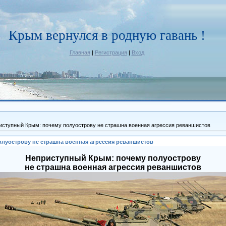
Крым вернулся в родную гавань !
Главная
|
Регистрация
|
Вход
иступный Крым: почему полуострову не страшна военная агрессия реваншистов
луострову не страшна военная агрессия реваншистов
Неприступный Крым: почему полуострову
не страшна военная агрессия реваншистов