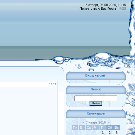
Четверг, 06.08.2026, 10:15
Приветствую Вас
Гость
|
RSS
Вход на сайт
19:19
Поиск
Календарь
«
Январь 2016
»
Пн
Вт
Ср
Чт
Пт
Сб
Вс
1
2
3