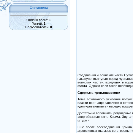
Статистика
Онлайн всего:
1
Гостей:
1
Пользователей:
0
Соединения и воинские части Сухоп
накануне, выступая перед журнали
воинских частей, входящих в подч
флота. Однако если такая необходи
Сдержать «реваншистов»
Тема возможного усиления полуос
власти все чаще заявляют о готов
идеи «реваншизма» нередко подкреп
Достаточно вспомнить регулярные п
энергобезопасность Крыма. Звучат
штурм».
Еще после воссоединения Крыма 
агрессивных вылазок со стороны н