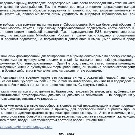
недавно в Крыму, подтвердит: полуостров меньше всего производит впечатления как
ни дотов, ни укрепрайонов. Тем не менее, все стратегические направления наход
самые современные образцы вооружения и техники: противотанковые комплексы 
бицы «Мста-С», способные вести огонь управляемым снарядом «Краснополь-М», 
е войска, развернутые на полуострове. Сформирована бригада береговой обороны (
льон морской пехоты. Серьезному реформированию подверглись части боевого и
с пополнением новейшей техникой. Так, подразделения РЭБ получили многоце
Всего, по информации Минобороны России, в Крыму было создано 7 соединений
т в военном ведомстве, на полуострове в дополнение к имеющимся силам и сред
ь воинских формирований, дислоцированных в Крыму, соизмерима по своему составу 
авления именно сухопутными силами в штаб ЧФ назначен опытный руководитель 
ооруженных Сил генерал-лейтенант Юрий Петров, ставший заместителем команду
андования именно сухопутными формированиями, он закончил общевойсковое учили
 в боевых действиях в Афганистане, награжден пятью орденами.
ой ситуации (на военном языке это называется «в угрожаемый период»), на пол
 из состава Сухопутных войск. Это не только мотострелки, но и части и подразделени
рных войск и войск связи, то есть все компоненты Сухопутных войск.
о как минимум три мотострелковых батальона, танковый батальон, два гаубичных са
тивотанковый артиллерийский дивизионы, дивизионы зенитчиков… На вооружении у 
, самоходных зенитных установок …
ойска уже показали свою способность к оперативной передислокации в ходе провед
стема отработана досконально. К примеру, для переброски войск в рамках прош
ть в военно-административных границах трех военных округов. А это и наземные, и в
(личного состава, боевой и специальной техники, имущества и снаряжения) железно
ого флота, воздушным транспортом составил более 10 тысяч тонн.
rces/content/201601230940-p5ug.htm
см. также: