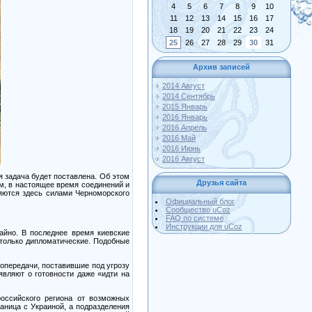
4
5
6
7
8
9
10
11
12
13
14
15
16
17
18
19
20
21
22
23
24
25
26
27
28
29
30
31
Архив записей
2014 Август
2014 Сентябрь
2015 Январь
2016 Январь
2016 Апрель
2016 Май
2016 Июнь
2016 Август
я задача будет поставлена. Об этом
Друзья сайта
м, в настоящее время соединений и
яются здесь силами Черноморского
Официальный блог
Сообщество uCoz
FAQ по системе
Инструкции для uCoz
айно. В последнее время киевские
 только дипломатические. Подобные
опередачи, поставившие под угрозу
являют о готовности даже «идти на
оссийского региона от возможных
аница с Украиной, а подразделения