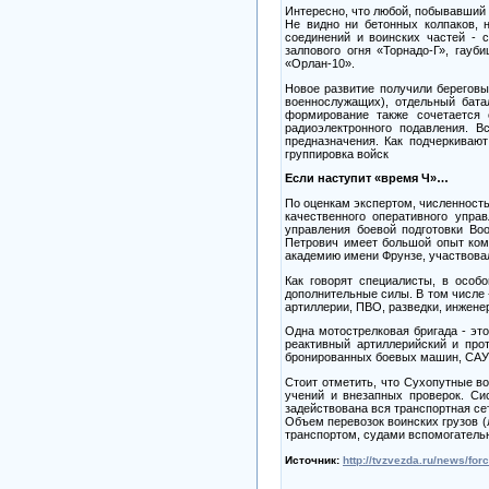
Интересно, что любой, побывавший 
Не видно ни бетонных колпаков, 
соединений и воинских частей - 
залпового огня «Торнадо-Г», гау
«Орлан-10».
Новое развитие получили береговы
военнослужащих), отдельный бата
формирование также сочетается 
радиоэлектронного подавления. 
предназначения. Как подчеркиваю
группировка войск
Если наступит «время Ч»…
По оценкам экспертом, численност
качественного оперативного упр
управления боевой подготовки В
Петрович имеет большой опыт ком
академию имени Фрунзе, участвовал
Как говорят специалисты, в особ
дополнительные силы. В том числе -
артиллерии, ПВО, разведки, инжене
Одна мотострелковая бригада - эт
реактивный артиллерийский и про
бронированных боевых машин, САУ
Стоит отметить, что Сухопутные в
учений и внезапных проверок. Си
задействована вся транспортная се
Объем перевозок воинских грузов 
транспортом, судами вспомогательн
Источник:
http://tvzvezda.ru/news/fo