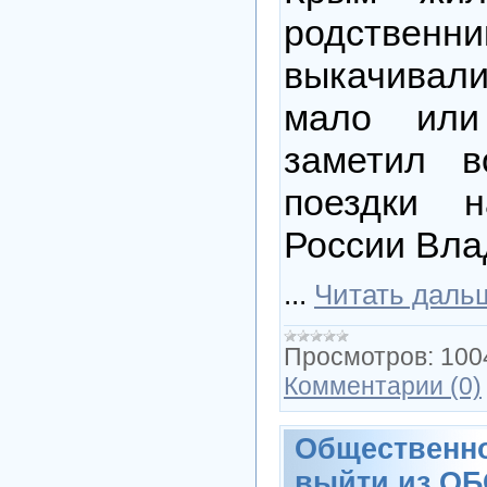
родственн
выкачивал
мало или 
заметил в
поездки н
России Вл
...
Читать даль
Просмотров:
100
Комментарии (0)
Общественно
выйти из ОБ