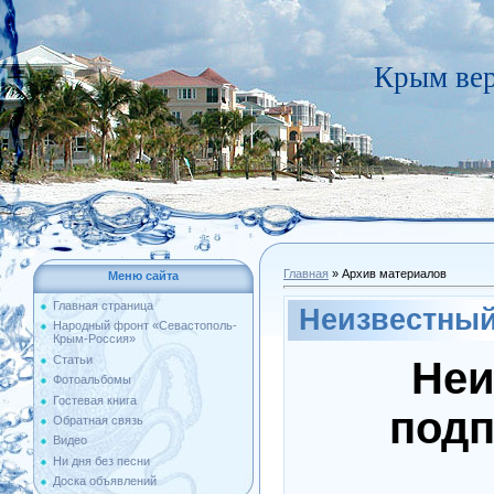
Крым вер
Главная
»
Архив материалов
Меню сайта
Главная страница
Неизвестный
Народный фронт «Севастополь-
Крым-Россия»
Статьи
Неи
Фотоальбомы
Гостевая книга
подп
Обратная связь
Видео
Ни дня без песни
Доска объявлений